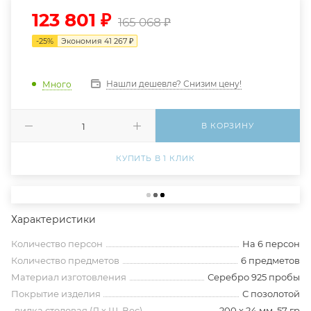
123 801
₽
165 068
₽
-
25
%
Экономия
41 267
₽
Нашли дешевле? Снизим цену!
Много
В КОРЗИНУ
КУПИТЬ В 1 КЛИК
Характеристики
Количество персон
На 6 персон
Количество предметов
6 предметов
Материал изготовления
Серебро 925 пробы
Покрытие изделия
С позолотой
-вилка столовая (Д х Ш, Вес)
200 х 24 мм, 57 гр