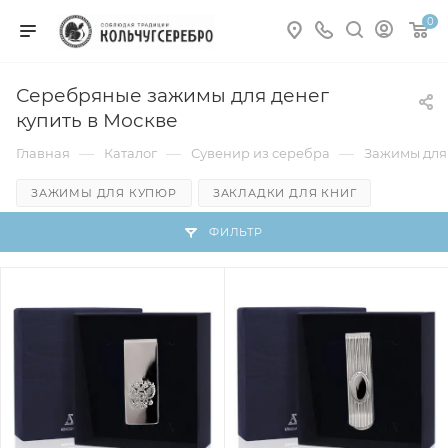
0
Серебряные зажимы для денег
купить в Москве
—
—
—
Главная
Каталог
Сувенир из серебра
Зажимы для
ЗАЖИМЫ ДЛЯ КУПЮР
ЗАКЛАДКИ ДЛЯ КНИГ
ФИЛЬТР