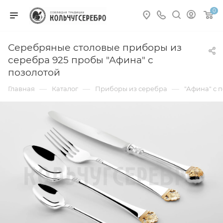
0
Серебряные столовые приборы из
серебра 925 пробы "Афина" с
позолотой
—
—
—
Главная
Каталог
Приборы из серебра
"Афина" с 