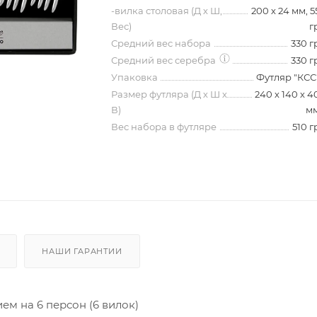
-вилка столовая (Д х Ш,
200 х 24 мм, 5
Вес)
г
Средний вес набора
330 г
Средний вес серебра
330 г
Упаковка
Футляр "КСС
Размер футляра (Д х Ш х
240 х 140 х 4
В)
м
Вес набора в футляре
510 г
НАШИ ГАРАНТИИ
м на 6 персон (6 вилок)