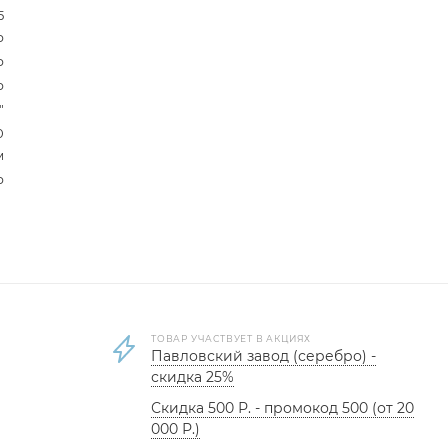
5
р
р
р
"
0
м
р
ТОВАР УЧАСТВУЕТ В АКЦИЯХ
Павловский завод (серебро) -
скидка 25%
Скидка 500 Р. - промокод 500 (от 20
000 Р.)