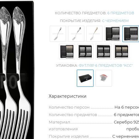
КОЛИЧЕСТВО ПРЕДМЕТОВ:
6 ПРЕДМЕТОВ
ПОКРЫТИЕ ИЗДЕЛИЯ:
С ЧЕРНЕНИЕМ
УПАКОВКА:
ФУТЛЯР 6 ПРЕДМЕТОВ "КСС"
Характеристики
Количество персон
На 6 персо
Количество предметов
6 предмето
Материал
Серебро 92
изготовления
проб
Покрытие изделия
С чернение