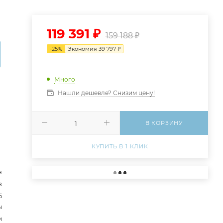
119 391
₽
159 188
₽
-
25
%
Экономия
39 797
₽
Много
Нашли дешевле? Снизим цену!
В КОРЗИНУ
КУПИТЬ В 1 КЛИК
н
в
5
ы
м