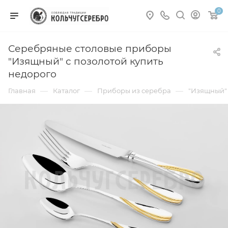
0
Серебряные столовые приборы
"Изящный" с позолотой купить
недорого
—
—
—
Главная
Каталог
Приборы из серебра
"Изящный" 