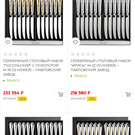
СЕРЕБРЯНЫЙ СТОЛОВЫЙ НАБОР
СЕРЕБРЯНЫЙ СТОЛОВЫЙ НАБОР
"ПОСОЛЬСКИЙ" С ПОЗОЛОТОЙ
"ИРИСЫ" М-22 (12 НОЖЕЙ) –
М-18 (12 НОЖЕЙ) – ПАВЛОВСКИЙ
ПАВЛОВСКИЙ ЗАВОД
ЗАВОД
Много
Много
233 394 ₽
218 580 ₽
311 192 ₽
291 440 ₽
-
25
%
-
25
%