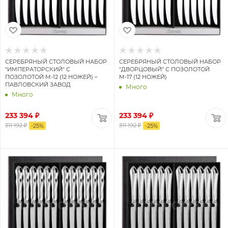
СЕРЕБРЯНЫЙ СТОЛОВЫЙ НАБОР
СЕРЕБРЯНЫЙ СТОЛОВЫЙ НАБОР
"ИМПЕРАТОРСКИЙ" С
"ДВОРЦОВЫЙ" С ПОЗОЛОТОЙ
ПОЗОЛОТОЙ М-12 (12 НОЖЕЙ) –
М-17 (12 НОЖЕЙ)
ПАВЛОВСКИЙ ЗАВОД
Много
Много
233 394 ₽
233 394 ₽
311 192 ₽
311 192 ₽
-
25
%
-
25
%