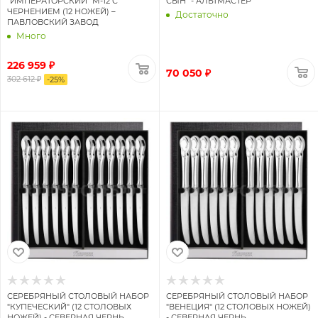
"ИМПЕРАТОРСКИЙ" М-12 С
СЫН" - АЛЬТМАСТЕР
ЧЕРНЕНИЕМ (12 НОЖЕЙ) –
Достаточно
ПАВЛОВСКИЙ ЗАВОД
Много
226 959 ₽
70 050 ₽
302 612 ₽
-
25
%
СЕРЕБРЯНЫЙ СТОЛОВЫЙ НАБОР
СЕРЕБРЯНЫЙ СТОЛОВЫЙ НАБОР
"КУПЕЧЕСКИЙ" (12 СТОЛОВЫХ
"ВЕНЕЦИЯ" (12 СТОЛОВЫХ НОЖЕЙ)
НОЖЕЙ) - СЕВЕРНАЯ ЧЕРНЬ
- СЕВЕРНАЯ ЧЕРНЬ