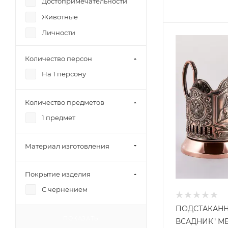
Достопримечательности
Животные
Личности
Профессии
Количество персон
Русская
На 1 персону
Символика РФ
Символика СССР
Количество предметов
Советская
1 предмет
Спорт
Храмы
Материал изготовления
Покрытие изделия
С чернением
ПОДСТАКАНН
ПОКАЗАТЬ
ВСАДНИК" М