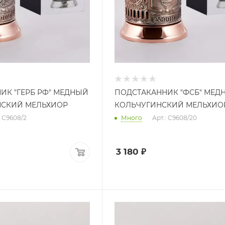
ИК "ГЕРБ РФ" МЕДНЫЙ
ПОДСТАКАННИК "ФСБ" МЕД
НСКИЙ МЕЛЬХИОР
КОЛЬЧУГИНСКИЙ МЕЛЬХИО
: С9608/2
Много
Арт.: С9608/20
3 180
₽