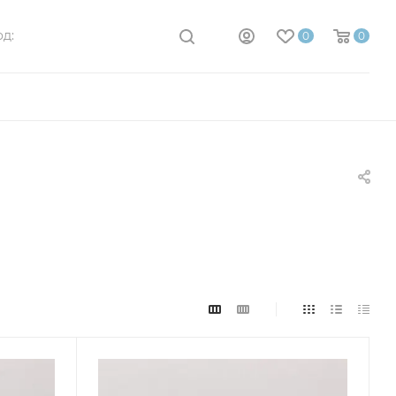
д:
0
0