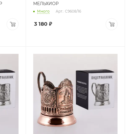
Р
МЕЛЬХИОР
Много
Арт.: С9608/16
3 180
₽