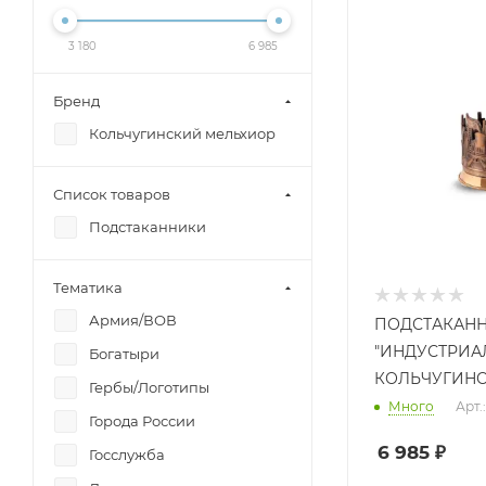
3 180
6 985
Бренд
Кольчугинский мельхиор
Список товаров
Подстаканники
Тематика
Армия/ВОВ
ПОДСТАКАН
"ИНДУСТРИА
Богатыри
КОЛЬЧУГИН
Гербы/Логотипы
Много
Арт.
Города России
6 985
₽
Госслужба