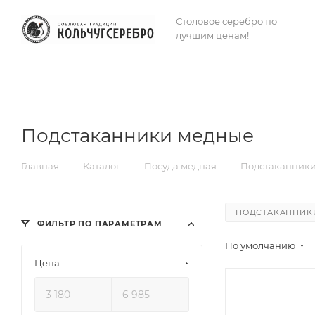
Столовое серебро по
лучшим ценам!
Подстаканники медные
—
—
—
Главная
Каталог
Посуда медная
Подстаканник
ПОДСТАКАННИК
ФИЛЬТР ПО ПАРАМЕТРАМ
По умолчанию
Цена