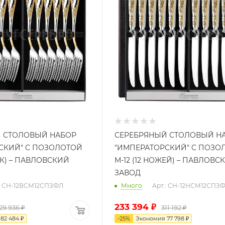
 СТОЛОВЫЙ НАБОР
СЕРЕБРЯНЫЙ СТОЛОВЫЙ Н
СКИЙ" С ПОЗОЛОТОЙ
"ИМПЕРАТОРСКИЙ" С ПОЗО
ЛОК) – ПАВЛОВСКИЙ
М-12 (12 НОЖЕЙ) – ПАВЛОВС
ЗАВОД
.: СН-12ВСМ12СПЗФЛ
Много
Арт.: СН-12НСМ12СПЗ
233 394
₽
29 936
₽
311 192
₽
я
82 484
₽
-
25
%
Экономия
77 798
₽