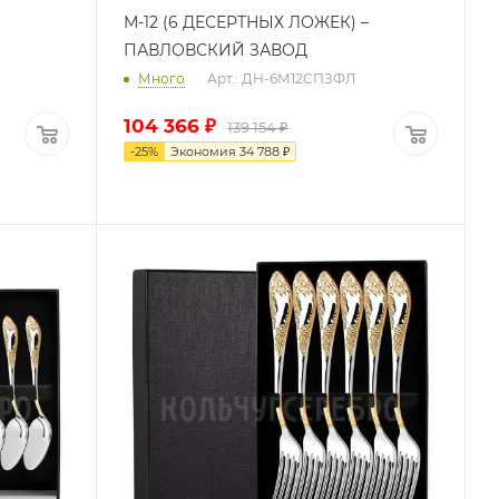
М-12 (6 ДЕСЕРТНЫХ ЛОЖЕК) –
ПАВЛОВСКИЙ ЗАВОД
Много
Арт.: ДН-6М12СПЗФЛ
104 366
₽
139 154
₽
-
25
%
Экономия
34 788
₽