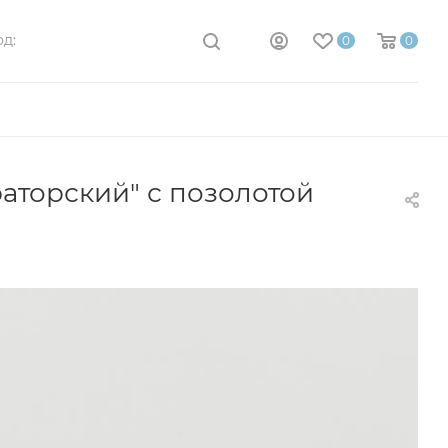
д:
0
0
аторский" с позолотой