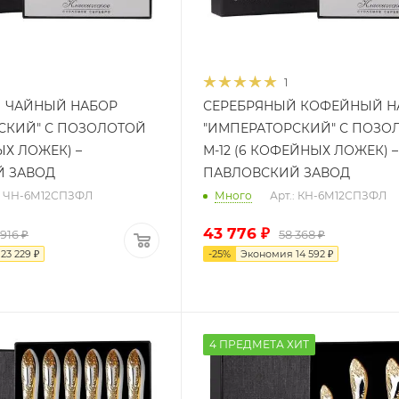
1
 ЧАЙНЫЙ НАБОР
СЕРЕБРЯНЫЙ КОФЕЙНЫЙ Н
СКИЙ" С ПОЗОЛОТОЙ
"ИМПЕРАТОРСКИЙ" С ПОЗО
ЫХ ЛОЖЕК) –
М-12 (6 КОФЕЙНЫХ ЛОЖЕК) –
Й ЗАВОД
ПАВЛОВСКИЙ ЗАВОД
.: ЧН-6М12СПЗФЛ
Много
Арт.: КН-6М12СПЗФЛ
43 776
₽
 916
₽
58 368
₽
я
23 229
₽
-
25
%
Экономия
14 592
₽
4 ПРЕДМЕТА ХИТ