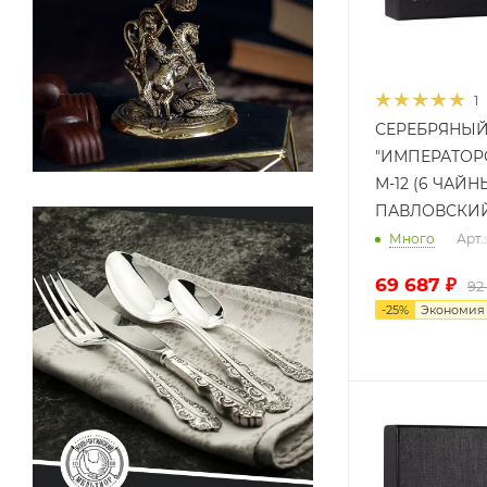
1
СЕРЕБРЯНЫЙ
"ИМПЕРАТОР
М-12 (6 ЧАЙН
ПАВЛОВСКИ
Много
Арт
69 687
₽
92
-
25
%
Экономи