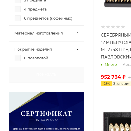
3 предмета
4 предмета
6 предметов (кофейных)
6 предметов (чайных)
Материал изготовления
СЕРЕБРЯНЫЙ
6 предметов (десертных)
"ИМПЕРАТОР
6 предметов
Покрытие изделия
М-12 (48 ПРЕ
12 предметов
ПАВЛОВСКИ
С позолотой
24 предмета
Много
Арт
48 предметов
ПОКАЗАТЬ
952 734
₽
1
-
25
%
Экономи