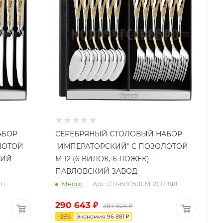
АБОР
СЕРЕБРЯНЫЙ СТОЛОВЫЙ НАБОР
ЛОТОЙ
"ИМПЕРАТОРСКИЙ" С ПОЗОЛОТОЙ
КИЙ
М-12 (6 ВИЛОК, 6 ЛОЖЕК) –
ПАВЛОВСКИЙ ЗАВОД
ФЛ
Много
Арт.: СН-6ВС6ЛСМ12СПЗФЛ
290 643
₽
387 524
₽
-
25
%
Экономия
96 881
₽