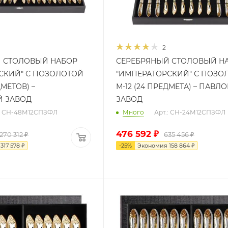
2
 СТОЛОВЫЙ НАБОР
СЕРЕБРЯНЫЙ СТОЛОВЫЙ Н
СКИЙ" С ПОЗОЛОТОЙ
"ИМПЕРАТОРСКИЙ" С ПОЗО
ДМЕТОВ) –
М-12 (24 ПРЕДМЕТА) – ПАВЛ
Й ЗАВОД
ЗАВОД
.: СН-48М12СПЗФЛ
Много
Арт.: СН-24М12СПЗФЛ
476 592
₽
 270 312
₽
635 456
₽
я
317 578
₽
-
25
%
Экономия
158 864
₽