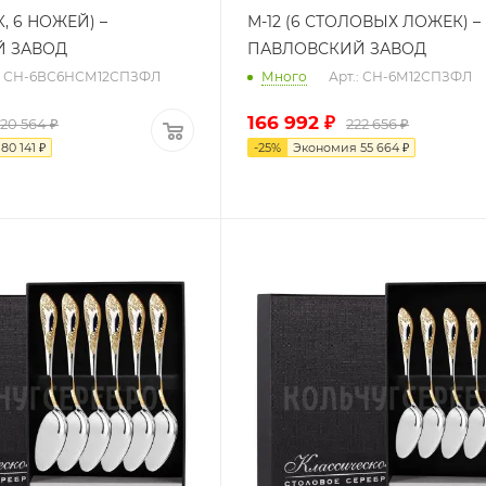
К, 6 НОЖЕЙ) –
М-12 (6 СТОЛОВЫХ ЛОЖЕК) –
Й ЗАВОД
ПАВЛОВСКИЙ ЗАВОД
.: СН-6ВС6НСМ12СПЗФЛ
Много
Арт.: СН-6М12СПЗФЛ
166 992
₽
320 564
₽
222 656
₽
я
80 141
₽
-
25
%
Экономия
55 664
₽