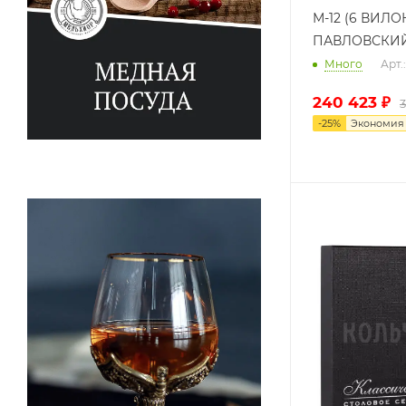
М-12 (6 ВИЛО
ПАВЛОВСКИ
Много
Арт
240 423
₽
-
25
%
Экономи