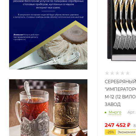
СЕРЕБРЯНЫЙ
"ИМПЕРАТОР
М-12 (12 ВИ
ЗАВОД
Много
Арт
247 452
₽
3
-
25
%
Экономи