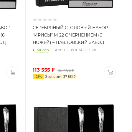
АБОР
СЕРЕБРЯНЫЙ СТОЛОВЫЙ НАБОР
(6
"ИРИСЫ" М-22 С ЧЕРНЕНИЕМ (6
ВОД
НОЖЕЙ) – ПАВЛОВСКИЙ ЗАВОД
Много
Арт.: СН-6НСМ22СЧФЛ
113 555
₽
151 406
₽
-
25
%
Экономия
37 851
₽