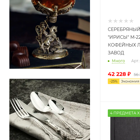
СЕРЕБРЯНЫ
"ИРИСЫ" М-2
КОФЕЙНЫХ Л
ЗАВОД
Много
Арт
42 228
₽
56
-
25
%
Экономи
4 ПРЕДМЕТА Х