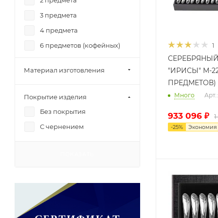
2 предмета
3 предмета
4 предмета
6 предметов (кофейных)
1
СЕРЕБРЯНЫЙ
6 предметов (чайных)
"ИРИСЫ" М-2
Материал изготовления
6 предметов
ПРЕДМЕТОВ)
12 предметов
Много
Арт
Покрытие изделия
24 предмета
Без покрытия
933 096
₽
1
48 предметов
С чернением
-
25
%
Экономи
ПОКАЗАТЬ