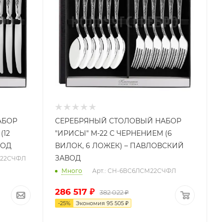
АБОР
СЕРЕБРЯНЫЙ СТОЛОВЫЙ НАБОР
(12
"ИРИСЫ" М-22 С ЧЕРНЕНИЕМ (6
ВОД
ВИЛОК, 6 ЛОЖЕК) – ПАВЛОВСКИЙ
ЗАВОД
М22СЧФЛ
Много
Арт.: СН-6ВС6ЛСМ22СЧФЛ
286 517
₽
382 022
₽
-
25
%
Экономия
95 505
₽