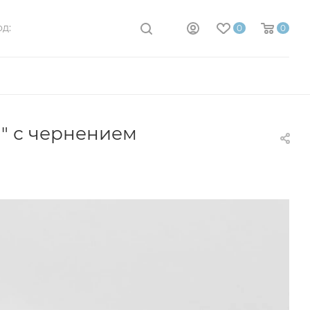
д:
0
0
" с чернением