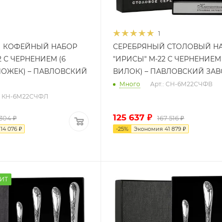
1
Й КОФЕЙНЫЙ НАБОР
СЕРЕБРЯНЫЙ СТОЛОВЫЙ Н
2 С ЧЕРНЕНИЕМ (6
"ИРИСЫ" М-22 С ЧЕРНЕНИЕМ 
ОЖЕК) – ПАВЛОВСКИЙ
ВИЛОК) – ПАВЛОВСКИЙ ЗА
Много
Арт.: СН-6М22СЧФВ
.: КН-6М22СЧФЛ
125 637
₽
 304
₽
167 516
₽
я
14 076
₽
-
25
%
Экономия
41 879
₽
ИТ