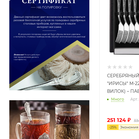
СЕРЕБРЯНЫЙ
"ИРИСЫ" М-22
ВИЛОК) – П
Много
Арт
251 124
₽
33
-
25
%
Экономи