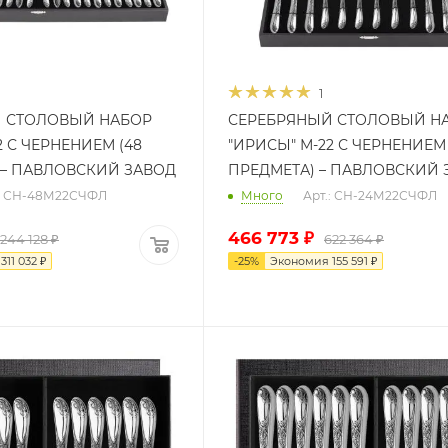
1
 СТОЛОВЫЙ НАБОР
СЕРЕБРЯНЫЙ СТОЛОВЫЙ Н
2 С ЧЕРНЕНИЕМ (48
"ИРИСЫ" М-22 С ЧЕРНЕНИЕМ 
 – ПАВЛОВСКИЙ ЗАВОД
ПРЕДМЕТА) – ПАВЛОВСКИЙ 
.: СН-48М22СЧФЛ
Много
Арт.: СН-24М22СЧФЛ
466 773
₽
 244 128
₽
622 364
₽
я
311 032
₽
-
25
%
Экономия
155 591
₽