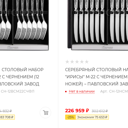
 СТОЛОВЫЙ НАБОР
СЕРЕБРЯНЫЙ СТОЛОВЫЙ Н
 С ЧЕРНЕНИЕМ (12
"ИРИСЫ" М-22 С ЧЕРНЕНИЕМ 
АВЛОВСКИЙ ЗАВОД
НОЖЕЙ) – ПАВЛОВСКИЙ ЗА
.: СН-12ВСМ22СЧФЛ
Нет в наличии
Арт.: СН-12НС
226 959
₽
4 832
₽
302 612
₽
я
83 708
₽
-
25
%
Экономия
75 653
₽