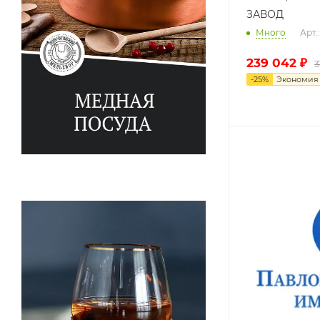
ЗАВОД
Много
Арт
239 042
₽
3
-
25
%
Экономи