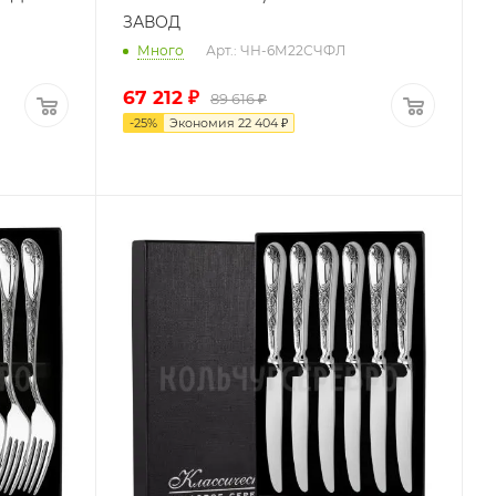
ЗАВОД
Много
Арт.: ЧН-6М22СЧФЛ
67 212
₽
89 616
₽
-
25
%
Экономия
22 404
₽