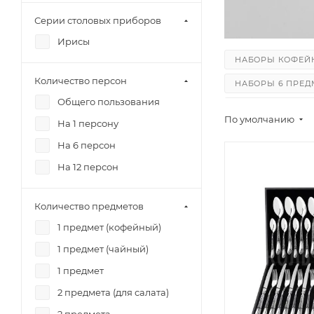
Наборы 48 предметов
Серии столовых приборов
Ложки для салата
Ирисы
Ложки столовые
НАБОРЫ КОФЕЙ
Ложки чайные
Количество персон
НАБОРЫ 6 ПРЕД
Ложки кофейные
Общего пользования
ЛОЖКИ СТОЛОВ
Лопатки для торта
По умолчанию
На 1 персону
ВИЛКИ ДЛЯ РЫ
Вилки для салата
На 6 персон
Вилки столовые
На 12 персон
Вилки для рыбы
Ножи столовые
Количество предметов
1 предмет (кофейный)
1 предмет (чайный)
1 предмет
2 предмета (для салата)