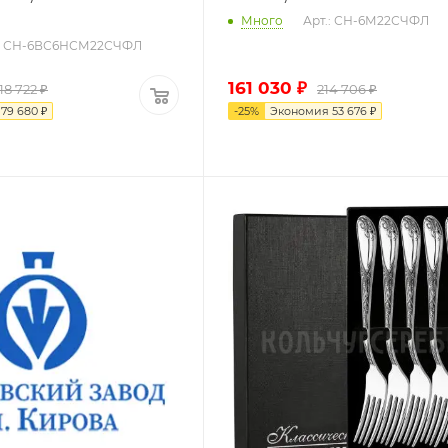
Много
Арт.: СН-6М22СЧФЛ
.: СН-6ВС6НСМ22СЧФЛ
161 030
₽
18 722
₽
214 706
₽
я
79 680
₽
-
25
%
Экономия
53 676
₽