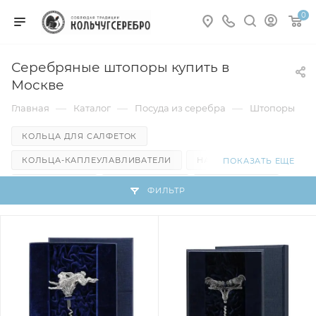
0
Серебряные штопоры купить в
Москве
—
—
—
Главная
Каталог
Посуда из серебра
Штопоры
КОЛЬЦА ДЛЯ САЛФЕТОК
КОЛЬЦА-КАПЛЕУЛАВЛИВАТЕЛИ
НАБОРЫ ДЛЯ ВИНА
ПОКАЗАТЬ ЕЩЕ
ОТКРЫВАЛКИ
ПРОБОЧНИКИ
ТЕРМОМЕТРЫ
ФИЛЬТР
ШТОПОРЫ