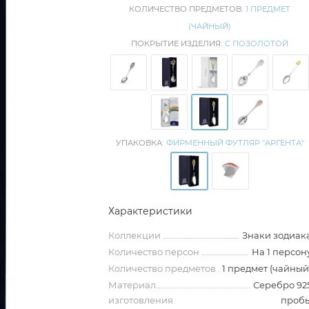
КОЛИЧЕСТВО ПРЕДМЕТОВ:
1 ПРЕДМЕТ
(ЧАЙНЫЙ)
ПОКРЫТИЕ ИЗДЕЛИЯ:
С ПОЗОЛОТОЙ
УПАКОВКА:
ФИРМЕННЫЙ ФУТЛЯР "АРГЕНТА"
Характеристики
Коллекции
Знаки зодиак
Количество персон
На 1 персон
Количество предметов
1 предмет (чайный
Материал
Серебро 92
изготовления
проб