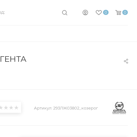
д:
0
0
РГЕНТА
Артикул:
293ЛЖ03802_козерог