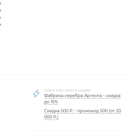
й
м
р
м
ТОВАР УЧАСТВУЕТ В АКЦИЯХ
Фабрика серебра Аргента - скидка
до 15%
Скидка 500 Р. - промокод 500 (от 20
000 Р.)