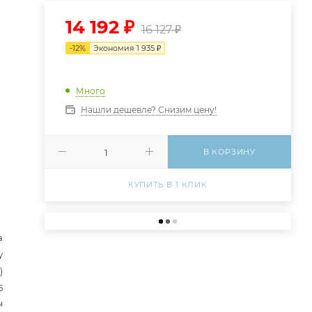
14 192
₽
16 127
₽
-
12
%
Экономия
1 935
₽
Много
Нашли дешевле? Снизим цену!
В КОРЗИНУ
КУПИТЬ В 1 КЛИК
а
у
)
5
ы