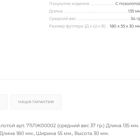
Покрытие изделия
С позолото
Длина
135 м
Средний вес
34 г
Размер футляра (Д х Ш х В)
180 х 55 х 30 м
НАШИ ГАРАНТИИ
отой арт. 711ЛЖ00002 (средний вес 37 гр.) Длина 135 мм.
. Длина 180 мм., Ширина 55 мм., Высота 30 мм.