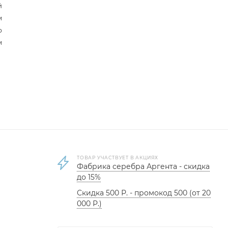
й
м
р
м
ТОВАР УЧАСТВУЕТ В АКЦИЯХ
Фабрика серебра Аргента - скидка
до 15%
Скидка 500 Р. - промокод 500 (от 20
000 Р.)