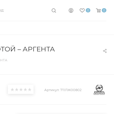
д:
0
0
ТОЙ – АРГЕНТА
ЕНТА
Артикул:
711ЛЖ00802