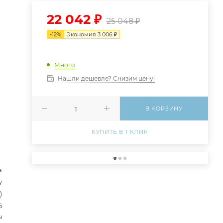
22 042
₽
25 048
₽
-
12
%
Экономия
3 006
₽
Много
Нашли дешевле? Снизим цену!
В КОРЗИНУ
КУПИТЬ В 1 КЛИК
а
у
)
5
ы