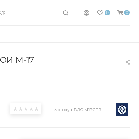
д:
0
0
ОЙ М-17
Артикул:
ВДС-М17СПЗ