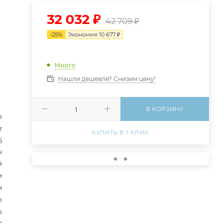
32 032
₽
42 709
₽
-
25
%
Экономия
10 677
₽
Много
Нашли дешевле? Снизим цену!
В КОРЗИНУ
я
т
КУПИТЬ В 1 КЛИК
5
ы
й
м
м
р
р
"