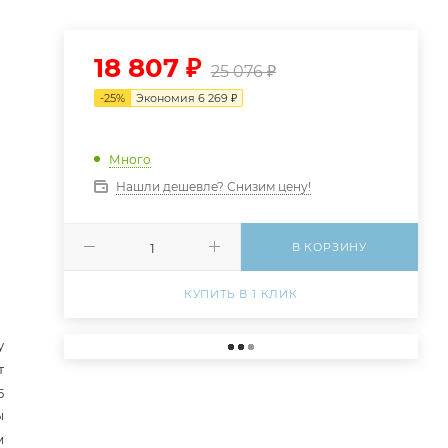
18 807
₽
25 076
₽
-
25
%
Экономия
6 269
₽
Много
Нашли дешевле? Снизим цену!
В КОРЗИНУ
КУПИТЬ В 1 КЛИК
у
т
5
ы
м