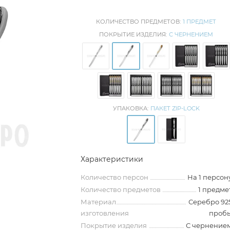
КОЛИЧЕСТВО ПРЕДМЕТОВ:
1 ПРЕДМЕТ
ПОКРЫТИЕ ИЗДЕЛИЯ:
С ЧЕРНЕНИЕМ
УПАКОВКА:
ПАКЕТ ZIP-LOCK
Характеристики
Количество персон
На 1 персон
Количество предметов
1 предме
Материал
Серебро 92
изготовления
проб
Покрытие изделия
С чернение