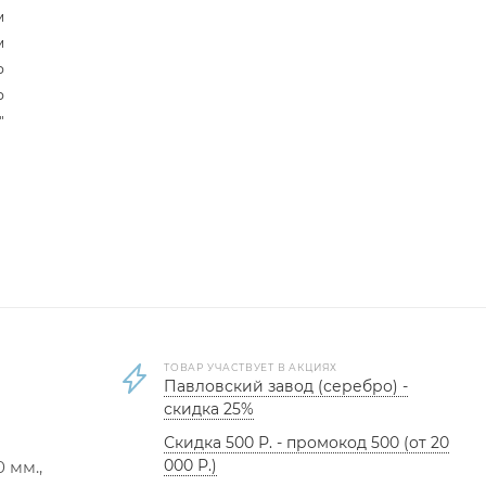
м
м
р
р
"
ТОВАР УЧАСТВУЕТ В АКЦИЯХ
Павловский завод (серебро) -
скидка 25%
Скидка 500 Р. - промокод 500 (от 20
000 Р.)
 мм.,