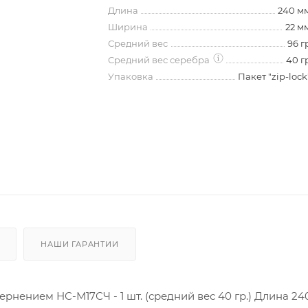
Длина
240 м
Ширина
22 м
Средний вес
96 г
Средний вес серебра
40 г
Упаковка
Пакет "zip-lock
НАШИ ГАРАНТИИ
рнением НС-М17СЧ - 1 шт. (средний вес 40 гр.) Длина 240