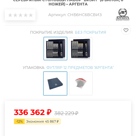
НОЖЕЙ) – АРГЕНТА
Артикул:
СНБ6НС6ВСВИЗ
ПОКРЫТИЕ ИЗДЕЛИЯ:
БЕЗ ПОКРЫТИЯ
УПАКОВКА:
ФУТЛЯР 12 ПРЕДМЕТОВ "АРГЕНТА"
336 362
₽
382 229
₽
-
12
%
Экономия
45 867
₽