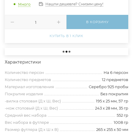
Нашли дешевле? Снизим цену!
Много
В КОРЗИНУ
КУПИТЬ В 1 КЛИК
Характеристики
Количество персон
На 6 персон
Количество предметов
12 предметов
Материал изготовления
Серебро 925 пробы
Покрытие изделия
Без покрытия
-вилка столовая (Д х Ш, Вес)
195 х 25 мм, 57 гр
-нож столовый (Д х Ш, Вес)
243 х 28 мм, 35 гр
Средний вес набора
552 гр
Вес набора в футляре
1008 гр
Размер футляра (Д х Ш х В)
265 х 255 х 50 мм