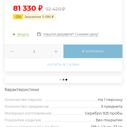
81 330
₽
92 420
₽
-
12
%
Экономия
11 090
₽
Нашли дешевле? Снизим цену!
Много
В КОРЗИНУ
КУПИТЬ В 1 КЛИК
Характеристики
Количество персон
На 1 персону
Количество предметов
3 предмета
Материал изготовления
Серебро 925 пробы
Покрытие изделия
Без покрытия
-ложка столовая (Д х Ш, Вес)
195 х 42 мм, 73 гр