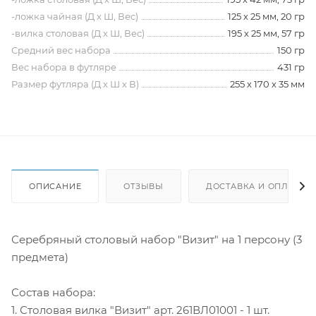
-ложка чайная (Д х Ш, Вес)
125 х 25 мм, 20 гр
-вилка столовая (Д х Ш, Вес)
195 х 25 мм, 57 гр
Средний вес набора
150 гр
Вес набора в футляре
431 гр
Размер футляра (Д х Ш х В)
255 х 170 х 35 мм
ОПИСАНИЕ
ОТЗЫВЫ
ДОСТАВКА И ОПЛАТА
Серебряный столовый набор "Визит" на 1 персону (3
предмета)
Состав набора:
1. Столовая вилка "Визит" арт. 261ВЛ01001 - 1 шт.