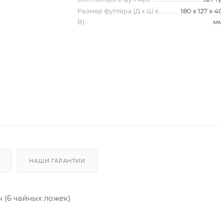
Размер футляра (Д х Ш х
180 х 127 х 4
В)
м
НАШИ ГАРАНТИИ
 (6 чайных ложек)