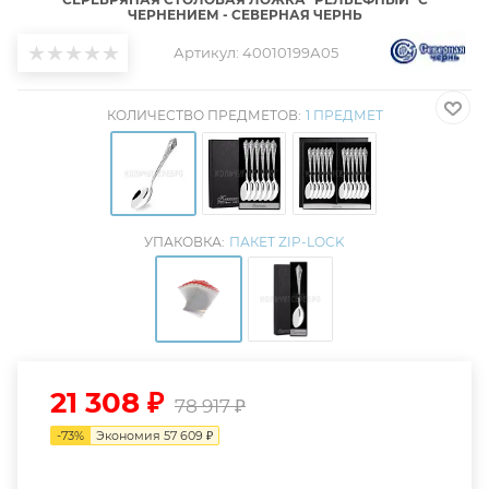
ЧЕРНЕНИЕМ - СЕВЕРНАЯ ЧЕРНЬ
Артикул:
40010199А05
КОЛИЧЕСТВО ПРЕДМЕТОВ:
1 ПРЕДМЕТ
УПАКОВКА:
ПАКЕТ ZIP-LOCK
21 308
₽
78 917
₽
-
73
%
Экономия
57 609
₽