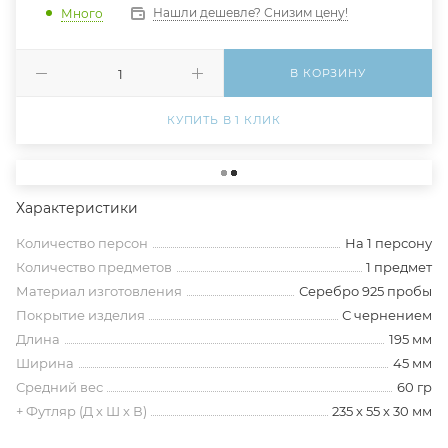
Нашли дешевле? Снизим цену!
Много
В КОРЗИНУ
КУПИТЬ В 1 КЛИК
Характеристики
Количество персон
На 1 персону
Количество предметов
1 предмет
Материал изготовления
Серебро 925 пробы
Покрытие изделия
С чернением
Длина
195 мм
Ширина
45 мм
Средний вес
60 гр
+ Футляр (Д х Ш х В)
235 х 55 х 30 мм