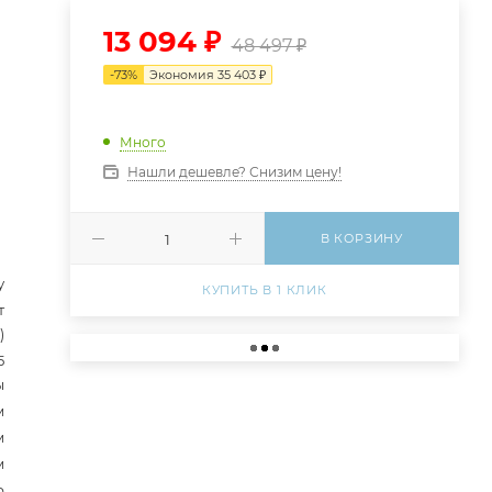
13 094
₽
48 497
₽
-
73
%
Экономия
35 403
₽
Много
Нашли дешевле? Снизим цену!
В КОРЗИНУ
у
КУПИТЬ В 1 КЛИК
т
)
5
ы
м
м
м
р