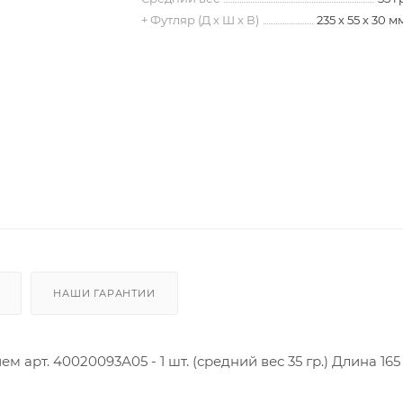
+ Футляр (Д х Ш х В)
235 х 55 х 30 м
НАШИ ГАРАНТИИ
арт. 40020093А05 - 1 шт. (средний вес 35 гр.) Длина 165 