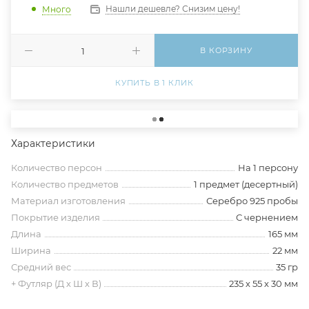
Нашли дешевле? Снизим цену!
Много
В КОРЗИНУ
КУПИТЬ В 1 КЛИК
Характеристики
Количество персон
На 1 персону
Количество предметов
1 предмет (десертный)
Материал изготовления
Серебро 925 пробы
Покрытие изделия
С чернением
Длина
165 мм
Ширина
22 мм
Средний вес
35 гр
+ Футляр (Д х Ш х В)
235 х 55 х 30 мм