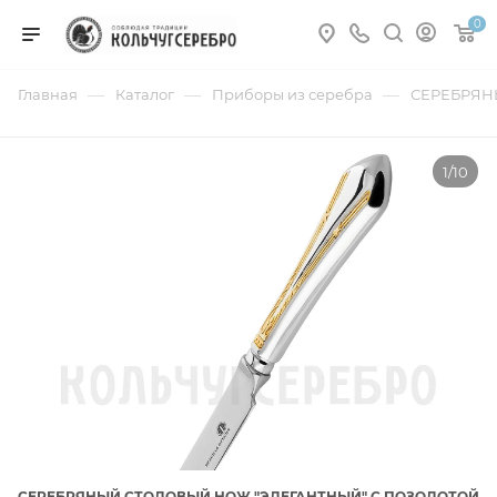
0
—
—
—
Главная
Каталог
Приборы из серебра
СЕРЕБРЯН
1/10
СЕРЕБРЯНЫЙ СТОЛОВЫЙ НОЖ "ЭЛЕГАНТНЫЙ" С ПОЗОЛОТОЙ