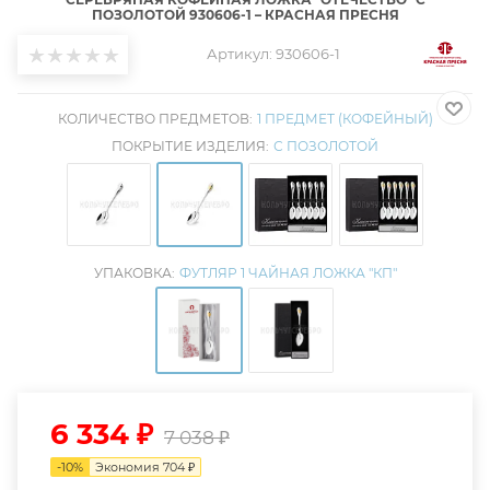
ПОЗОЛОТОЙ 930606-1 – КРАСНАЯ ПРЕСНЯ
Артикул:
930606-1
КОЛИЧЕСТВО ПРЕДМЕТОВ:
1 ПРЕДМЕТ (КОФЕЙНЫЙ)
ПОКРЫТИЕ ИЗДЕЛИЯ:
С ПОЗОЛОТОЙ
УПАКОВКА:
ФУТЛЯР 1 ЧАЙНАЯ ЛОЖКА "КП"
6 334
₽
7 038
₽
-
10
%
Экономия
704
₽