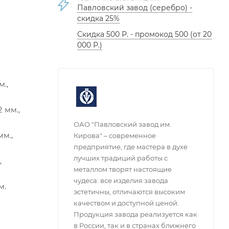
Павловский завод (серебро) -
скидка 25%
Скидка 500 Р. - промокод 500 (от 20
000 Р.)
м.,
 мм.,
ОАО "Павловский завод им.
мм.,
Кирова" – современное
предприятие, где мастера в духе
лучших традиций работы с
,
металлом творят настоящие
чудеса: все изделия завода
м.
эстетичны, отличаются высоким
качеством и доступной ценой.
Продукция завода реализуется как
в России, так и в странах ближнего