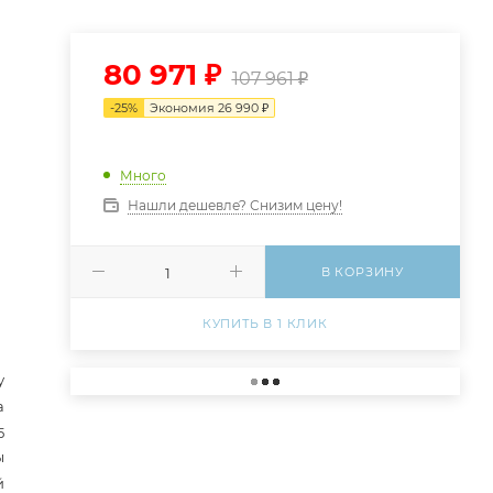
80 971
₽
107 961
₽
-
25
%
Экономия
26 990
₽
Много
Нашли дешевле? Снизим цену!
В КОРЗИНУ
КУПИТЬ В 1 КЛИК
у
а
5
ы
й