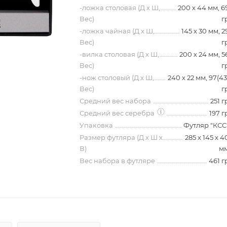
-ложка столовая (Д х Ш,
200 х 44 мм, 6
Вес)
г
-ложка чайная (Д х Ш,
145 х 30 мм, 2
Вес)
г
-вилка столовая (Д х Ш,
200 х 24 мм, 5
Вес)
г
-нож столовый (Д х Ш,
240 х 22 мм, 97(43
Вес)
г
Средний вес набора
251 г
Средний вес серебра
197 г
Упаковка
Футляр "КСС
Размер футляра (Д х Ш х
285 х 145 х 4
В)
м
Вес набора в футляре
461 г