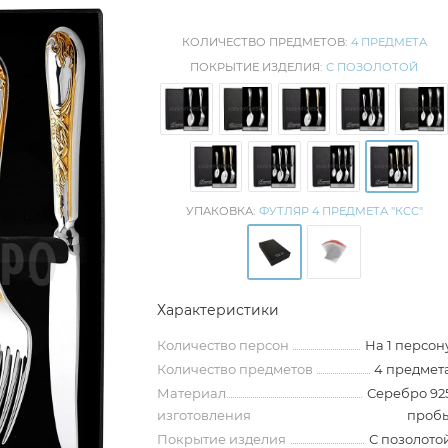
КОЛИЧЕСТВО ПРЕДМЕТОВ:
4 ПРЕДМЕТА
ПОКРЫТИЕ ИЗДЕЛИЯ:
С ПОЗОЛОТОЙ
УПАКОВКА:
ФУТЛЯР 4 ПРЕДМЕТА "КCC"
Характеристики
Количество персон
На 1 персон
Количество предметов
4 предмет
Материал
Серебро 92
изготовления
проб
Покрытие изделия
С позолото