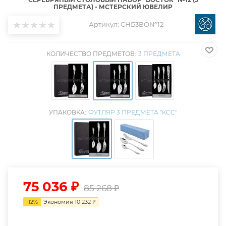
ПРЕДМЕТА) - МСТЕРСКИЙ ЮВЕЛИР
Артикул:
СНБ3ВО№12
КОЛИЧЕСТВО ПРЕДМЕТОВ:
3 ПРЕДМЕТА
УПАКОВКА:
ФУТЛЯР 3 ПРЕДМЕТА "КCC"
75 036
₽
85 268
₽
-
12
%
Экономия
10 232
₽