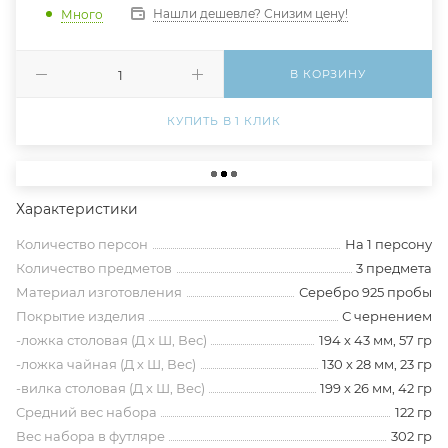
Нашли дешевле? Снизим цену!
Много
В КОРЗИНУ
КУПИТЬ В 1 КЛИК
Характеристики
Количество персон
На 1 персону
Количество предметов
3 предмета
Материал изготовления
Серебро 925 пробы
Покрытие изделия
С чернением
-ложка столовая (Д х Ш, Вес)
194 х 43 мм, 57 гр
-ложка чайная (Д х Ш, Вес)
130 х 28 мм, 23 гр
-вилка столовая (Д х Ш, Вес)
199 х 26 мм, 42 гр
Средний вес набора
122 гр
Вес набора в футляре
302 гр