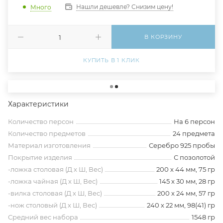
Нашли дешевле? Снизим цену!
Много
В КОРЗИНУ
КУПИТЬ В 1 КЛИК
Характеристики
Количество персон
На 6 персон
Количество предметов
24 предмета
Материал изготовления
Серебро 925 пробы
Покрытие изделия
С позолотой
-ложка столовая (Д х Ш, Вес)
200 х 44 мм, 75 гр
-ложка чайная (Д х Ш, Вес)
145 х 30 мм, 28 гр
-вилка столовая (Д х Ш, Вес)
200 х 24 мм, 57 гр
-нож столовый (Д х Ш, Вес)
240 х 22 мм, 98(41) гр
Средний вес набора
1548 гр