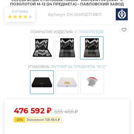
ПОЗОЛОТОЙ М-12 (24 ПРЕДМЕТА) – ПАВЛОВСКИЙ ЗАВОД
2 отзыва
Артикул:
СН-24М12СПЗФЛ
ПОКРЫТИЕ ИЗДЕЛИЯ:
С ПОЗОЛОТОЙ
УПАКОВКА:
ФУТЛЯР 24 ПРЕДМЕТА "КCC"
476 592
₽
635 456
₽
-
25
%
Экономия
158 864
₽