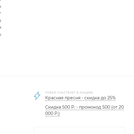
р
"
0
м
р
ТОВАР УЧАСТВУЕТ В АКЦИЯХ
Красная пресня - скидка до 25%
Скидка 500 Р. - промокод 500 (от 20
000 Р.)