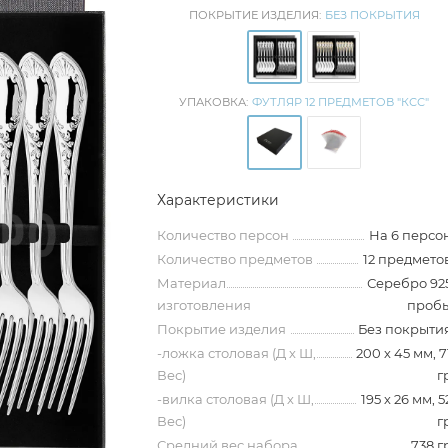
ПОКРЫТИЕ ИЗДЕЛИЯ:
БЕЗ ПОКРЫТИЯ
УПАКОВКА:
ФУТЛЯР 12 ПРЕДМЕТОВ "КСС"
Характеристики
Количество персон
На 6 персо
Количество предметов
12 предмето
Материал
Серебро 92
изготовления
проб
Покрытие изделия
Без покрыти
-ложка столовая (Д х Ш,
200 х 45 мм, 7
Вес)
г
-вилка столовая (Д х Ш,
195 х 26 мм, 5
Вес)
г
Средний вес набора
738 г