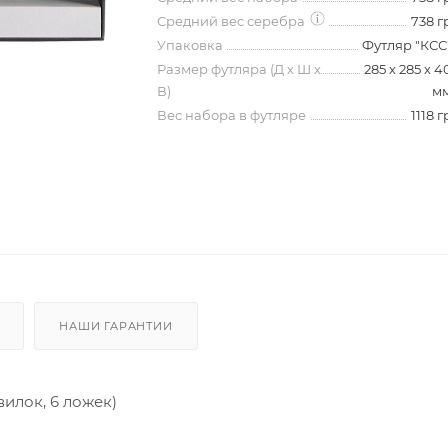
Средний вес серебра
738 г
Упаковка
Футляр "КСС
Размер футляра (Д х Ш х
285 х 285 х 4
В)
м
Вес набора в футляре
1118 г
НАШИ ГАРАНТИИ
илок, 6 ложек)