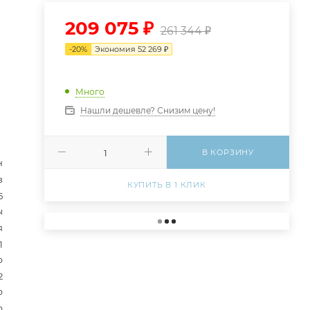
209 075
₽
261 344
₽
-
20
%
Экономия
52 269
₽
Много
Нашли дешевле? Снизим цену!
В КОРЗИНУ
н
в
КУПИТЬ В 1 КЛИК
5
ы
я
1
р
2
р
р