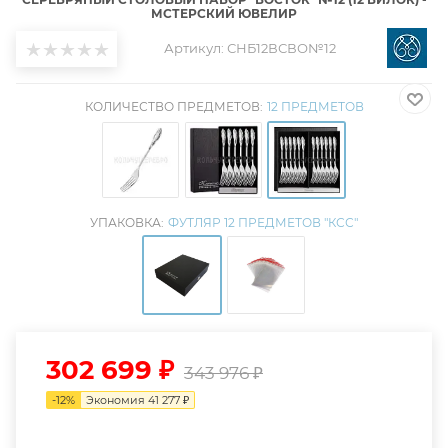
МСТЕРСКИЙ ЮВЕЛИР
Артикул:
СНБ12ВСВО№12
КОЛИЧЕСТВО ПРЕДМЕТОВ:
12 ПРЕДМЕТОВ
УПАКОВКА:
ФУТЛЯР 12 ПРЕДМЕТОВ "КСС"
302 699
₽
343 976
₽
-
12
%
Экономия
41 277
₽