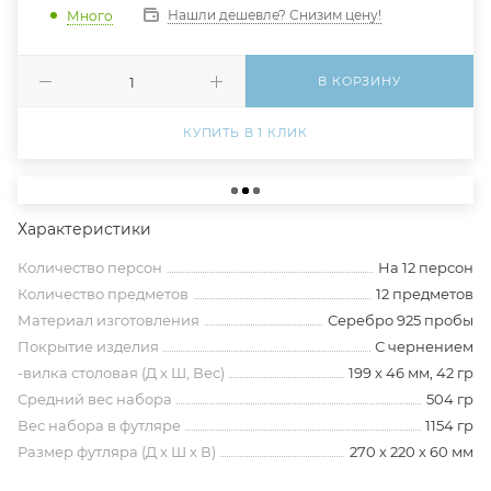
Нашли дешевле? Снизим цену!
Много
В КОРЗИНУ
КУПИТЬ В 1 КЛИК
Характеристики
Количество персон
На 12 персон
Количество предметов
12 предметов
Материал изготовления
Серебро 925 пробы
Покрытие изделия
С чернением
-вилка столовая (Д х Ш, Вес)
199 х 46 мм, 42 гр
Средний вес набора
504 гр
Вес набора в футляре
1154 гр
Размер футляра (Д х Ш х В)
270 х 220 х 60 мм