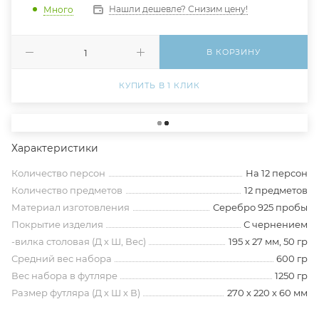
Нашли дешевле? Снизим цену!
Много
В КОРЗИНУ
КУПИТЬ В 1 КЛИК
Характеристики
Количество персон
На 12 персон
Количество предметов
12 предметов
Материал изготовления
Серебро 925 пробы
Покрытие изделия
С чернением
-вилка столовая (Д х Ш, Вес)
195 х 27 мм, 50 гр
Средний вес набора
600 гр
Вес набора в футляре
1250 гр
Размер футляра (Д х Ш х В)
270 х 220 х 60 мм