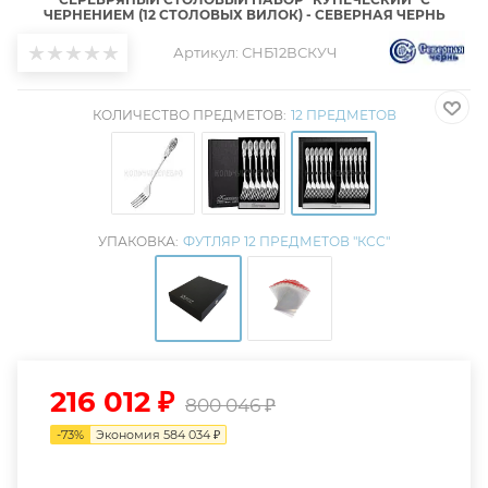
ЧЕРНЕНИЕМ (12 СТОЛОВЫХ ВИЛОК) - СЕВЕРНАЯ ЧЕРНЬ
Артикул:
СНБ12ВСКУЧ
КОЛИЧЕСТВО ПРЕДМЕТОВ:
12 ПРЕДМЕТОВ
УПАКОВКА:
ФУТЛЯР 12 ПРЕДМЕТОВ "КСС"
216 012
₽
800 046
₽
-
73
%
Экономия
584 034
₽