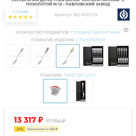
ПОЗОЛОТОЙ М-12 – ПАВЛОВСКИЙ ЗАВОД
2 отзыва
Артикул:
ВД-М12СПЗ
КОЛИЧЕСТВО ПРЕДМЕТОВ:
1 ПРЕДМЕТ (ДЕСЕРТНЫЙ)
ПОКРЫТИЕ ИЗДЕЛИЯ:
С ПОЗОЛОТОЙ
УПАКОВКА:
ПАКЕТ ZIP-LOCK
13 317
₽
17 756
₽
-
25
%
Экономия
4 439
₽