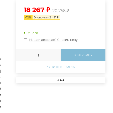
18 267
₽
20 758
₽
-
12
%
Экономия
2 491
₽
Много
Нашли дешевле? Снизим цену!
В КОРЗИНУ
а
у
КУПИТЬ В 1 КЛИК
)
5
ы
й
м
р
м