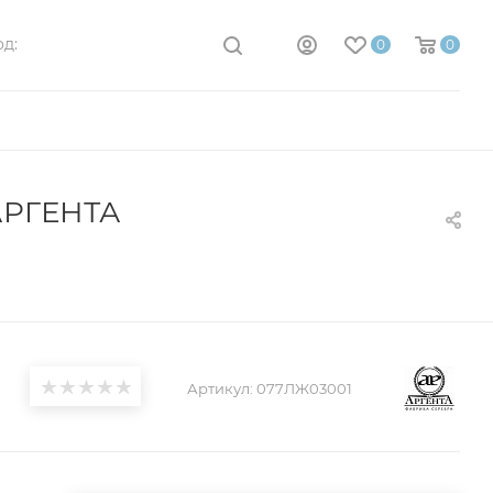
д:
0
0
АРГЕНТА
Артикул:
077ЛЖ03001