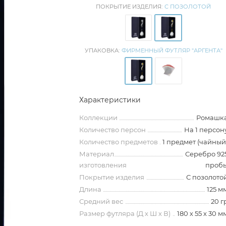
ПОКРЫТИЕ ИЗДЕЛИЯ:
С ПОЗОЛОТОЙ
УПАКОВКА:
ФИРМЕННЫЙ ФУТЛЯР "АРГЕНТА"
Характеристики
Коллекции
Ромашк
Количество персон
На 1 персон
Количество предметов
1 предмет (чайный
Материал
Серебро 92
изготовления
проб
Покрытие изделия
С позолото
Длина
125 м
Средний вес
20 г
Размер футляра (Д х Ш х В)
180 х 55 х 30 м