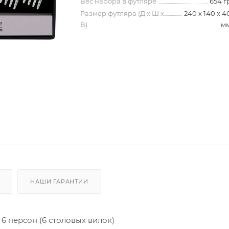
Вес набора в футляре
654 г
Размер футляра (Д х Ш х
240 х 140 х 4
В)
м
НАШИ ГАРАНТИИ
6 персон (6 столовых вилок)