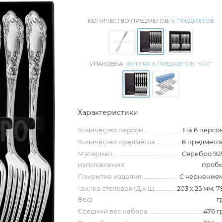
КОЛИЧЕСТВО ПРЕДМЕТОВ:
6 ПРЕДМЕТОВ
УПАКОВКА:
ФУТЛЯР 6 ПРЕДМЕТОВ "КСС"
Характеристики
Количество персон
На 6 персо
Количество предметов
6 предмето
Материал
Серебро 92
изготовления
проб
Покрытие изделия
С чернение
-вилка столовая (Д х Ш,
203 х 25 мм, 7
Вес)
г
Средний вес набора
476 г