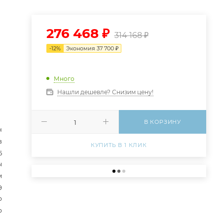
276 468
₽
314 168
₽
-
12
%
Экономия
37 700
₽
Много
Нашли дешевле? Снизим цену!
В КОРЗИНУ
н
в
КУПИТЬ В 1 КЛИК
5
ы
м
9
р
р