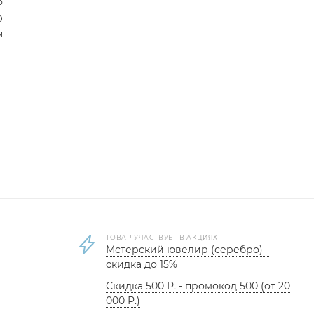
р
0
м
ТОВАР УЧАСТВУЕТ В АКЦИЯХ
Мстерский ювелир (серебро) -
скидка до 15%
Скидка 500 Р. - промокод 500 (от 20
000 Р.)