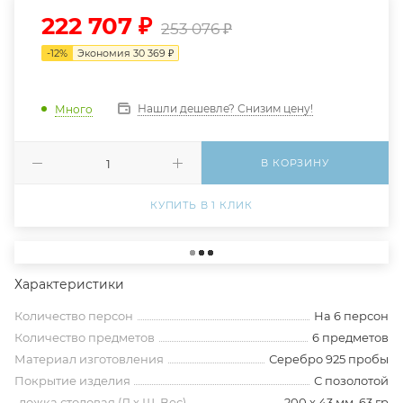
222 707
₽
253 076
₽
-
12
%
Экономия
30 369
₽
Нашли дешевле? Снизим цену!
Много
В КОРЗИНУ
КУПИТЬ В 1 КЛИК
Характеристики
Количество персон
На 6 персон
Количество предметов
6 предметов
Материал изготовления
Серебро 925 пробы
Покрытие изделия
С позолотой
-ложка столовая (Д х Ш, Вес)
200 х 43 мм, 63 гр