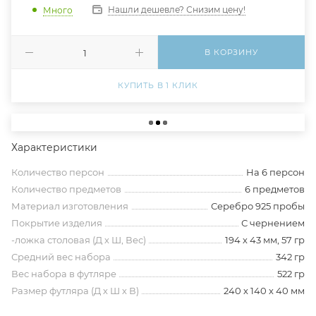
Нашли дешевле? Снизим цену!
Много
В КОРЗИНУ
КУПИТЬ В 1 КЛИК
Характеристики
Количество персон
На 6 персон
Количество предметов
6 предметов
Материал изготовления
Серебро 925 пробы
Покрытие изделия
С чернением
-ложка столовая (Д х Ш, Вес)
194 х 43 мм, 57 гр
Средний вес набора
342 гр
Вес набора в футляре
522 гр
Размер футляра (Д х Ш х В)
240 х 140 х 40 мм