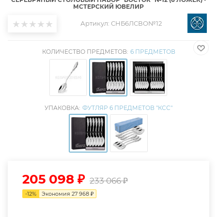
МСТЕРСКИЙ ЮВЕЛИР
Артикул:
СНБ6ЛСВО№12
КОЛИЧЕСТВО ПРЕДМЕТОВ:
6 ПРЕДМЕТОВ
УПАКОВКА:
ФУТЛЯР 6 ПРЕДМЕТОВ "КСС"
205 098
₽
233 066
₽
-
12
%
Экономия
27 968
₽