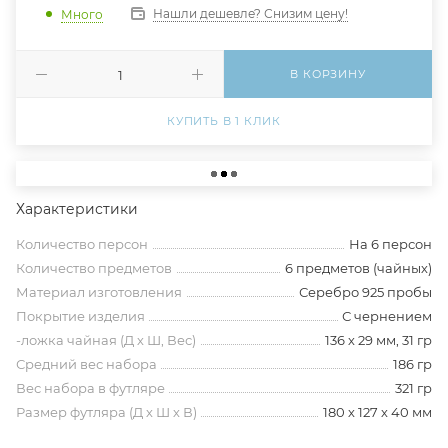
Нашли дешевле? Снизим цену!
Много
В КОРЗИНУ
КУПИТЬ В 1 КЛИК
Характеристики
Количество персон
На 6 персон
Количество предметов
6 предметов (чайных)
Материал изготовления
Серебро 925 пробы
Покрытие изделия
С чернением
-ложка чайная (Д х Ш, Вес)
136 х 29 мм, 31 гр
Средний вес набора
186 гр
Вес набора в футляре
321 гр
Размер футляра (Д х Ш х В)
180 х 127 х 40 мм