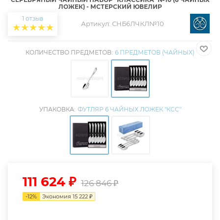
ЛОЖЕК) - МСТЕРСКИЙ ЮВЕЛИР
1 отзыв
Артикул:
СНБ6ЛЧКЛ№10
КОЛИЧЕСТВО ПРЕДМЕТОВ:
6 ПРЕДМЕТОВ (ЧАЙНЫХ)
УПАКОВКА:
ФУТЛЯР 6 ЧАЙНЫХ ЛОЖЕК "КСС"
111 624
₽
126 846
₽
-
12
%
Экономия
15 222
₽