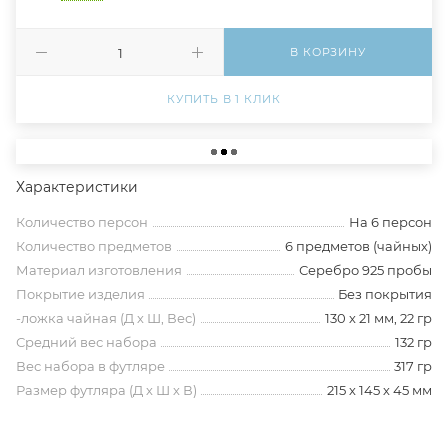
В КОРЗИНУ
КУПИТЬ В 1 КЛИК
Характеристики
Количество персон
На 6 персон
Количество предметов
6 предметов (чайных)
Материал изготовления
Серебро 925 пробы
Покрытие изделия
Без покрытия
-ложка чайная (Д х Ш, Вес)
130 х 21 мм, 22 гр
Средний вес набора
132 гр
Вес набора в футляре
317 гр
Размер футляра (Д х Ш х В)
215 х 145 х 45 мм