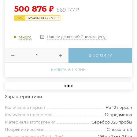
500 876
₽
569 177
₽
-
12
%
Экономия
68 301
₽
Нашли дешевле? Снизим цену!
Много
В КОРЗИНУ
КУПИТЬ В 1 КЛИК
Характеристики
Количество персон
На 12 персон
Количество предметов
12 предметов
Материал изготовления
Серебро 925 пробы
Покрытие изделия
С позолотой
-ложка столовая (Д х Ш, Вес)
195 х 42 мм, 75 гр