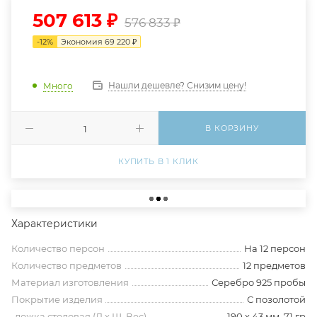
507 613
₽
576 833
₽
-
12
%
Экономия
69 220
₽
Нашли дешевле? Снизим цену!
Много
В КОРЗИНУ
КУПИТЬ В 1 КЛИК
Характеристики
Количество персон
На 12 персон
Количество предметов
12 предметов
Материал изготовления
Серебро 925 пробы
Покрытие изделия
С позолотой
-ложка столовая (Д х Ш, Вес)
190 х 43 мм, 71 гр