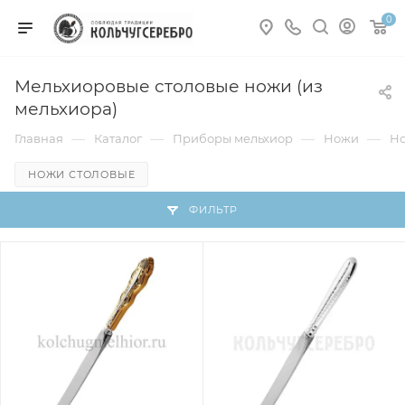
0
Мельхиоровые столовые ножи (из
мельхиора)
—
—
—
—
Главная
Каталог
Приборы мельхиор
Ножи
Но
НОЖИ СТОЛОВЫЕ
ФИЛЬТР