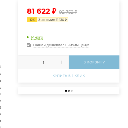
81 622
₽
92 752
₽
-
12
%
Экономия
11 130
₽
Много
Нашли дешевле? Снизим цену!
В КОРЗИНУ
Ф
у
КУПИТЬ В 1 КЛИК
а
5
ы
м
3
р
ь
р