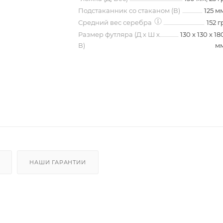
Подстаканник со стаканом (В)
125 м
Средний вес серебра
152 г
Размер футляра (Д х Ш х
130 х 130 х 18
В)
м
НАШИ ГАРАНТИИ