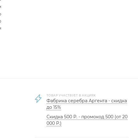
м
р
0
м
ТОВАР УЧАСТВУЕТ В АКЦИЯХ
Фабрика серебра Аргента - скидка
до 15%
Скидка 500 Р. - промокод 500 (от 20
000 Р.)