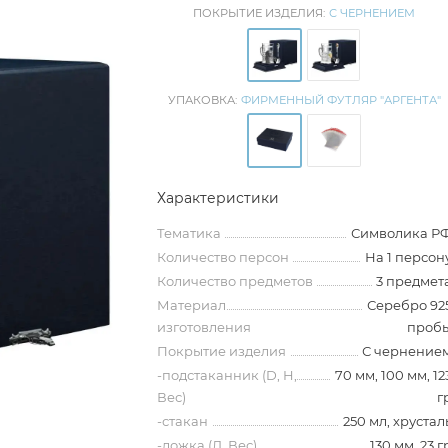
ПОКРЫТИЕ ИЗДЕЛИЯ:
С ЧЕРНЕНИЕМ
УПАКОВКА:
ФИРМЕННЫЙ ФУТЛЯР "АРГЕНТА"
Характеристики
Тематика
Символика Р
Количество персон
На 1 персон
Количество предметов
3 предмет
Материал
Серебро 92
изготовления
проб
Покрытие изделия
С чернение
-подстаканник (D, H,
70 мм, 100 мм, 12
Вес)
г
-стакан
250 мл, хрустал
-ложка (Д, Вес)
130 мм, 23 г