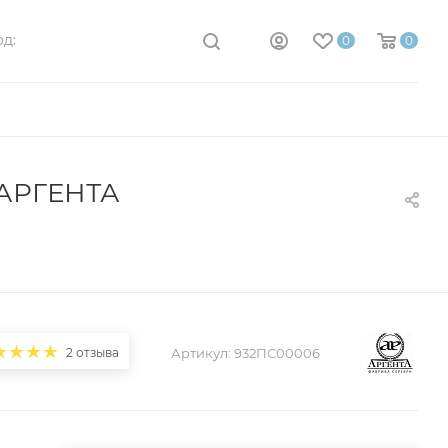
д:
0
0
АРГЕНТА
2 отзыва
Артикул:
932ПС00006