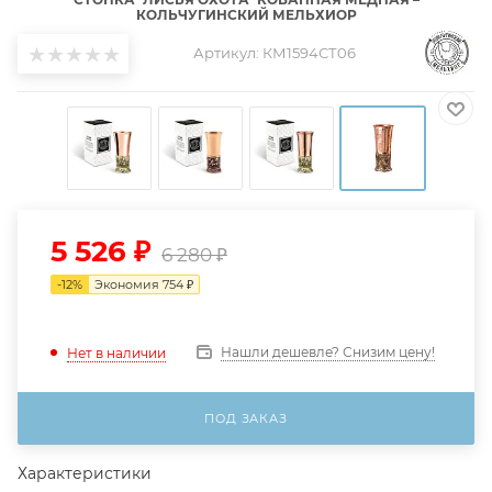
КОЛЬЧУГИНСКИЙ МЕЛЬХИОР
Артикул:
КМ1594СТ06
5 526
₽
6 280
₽
-
12
%
Экономия
754
₽
Нашли дешевле? Снизим цену!
Нет в наличии
ПОД ЗАКАЗ
Характеристики