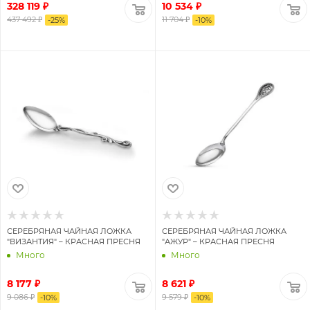
328 119 ₽
10 534 ₽
БРЕЛКИ ДЛЯ КЛЮЧЕЙ
ВИЗИТНИЦЫ
437 492 ₽
11 704 ₽
-
25
%
-
10
%
ЗАКЛАДКИ ДЛЯ КНИГ
ЗНАЧКИ
МОНЕТЫ
НАПЕРСТКИ
ПОДСВЕЧНИКИ
СТАТУЭТКИ
ФИГУРКИ
ШКАТУЛКИ
ИКОНЫ
ПАСХАЛЬНОЕ ЯЙЦО
СЕРЕБРЯНАЯ ЧАЙНАЯ ЛОЖКА
СЕРЕБРЯНАЯ ЧАЙНАЯ ЛОЖКА
"ВИЗАНТИЯ" – КРАСНАЯ ПРЕСНЯ
"АЖУР" – КРАСНАЯ ПРЕСНЯ
Много
Много
8 177 ₽
8 621 ₽
9 086 ₽
9 579 ₽
-
10
%
-
10
%