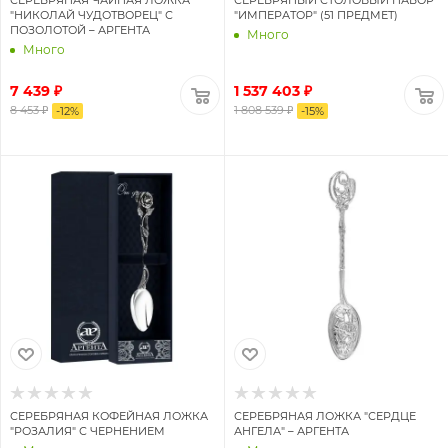
ЛОЖКИ ЧАЙНЫЕ
ЛОЖКИ КОФЕЙНЫЕ
"НИКОЛАЙ ЧУДОТВОРЕЦ" С
"ИМПЕРАТОР" (51 ПРЕДМЕТ)
ПОЗОЛОТОЙ – АРГЕНТА
Много
ЛОЖКИ ДЛЯ МОРОЖЕНОГО
ЛОЖКИ ДЛЯ НАПИТКОВ
Много
ЛОЖКИ ДЛЯ СОЛИ
ЛОЖКИ ДЛЯ САХАРА
7 439 ₽
1 537 403 ₽
8 453 ₽
1 808 539 ₽
ЛОПАТКИ ДЛЯ ТОРТА
-
12
%
ЛОПАТКИ ДЛЯ ИКРЫ
-
15
%
ВИЛКИ ДЛЯ САЛАТА
ВИЛКИ СТОЛОВЫЕ
ВИЛКИ ДЕСЕРТНЫЕ
ВИЛКИ ДЛЯ РЫБЫ
ВИЛКИ ДЛЯ ЛИМОНА
ВИЛКИ ДЛЯ ТОРТА
НОЖИ СТОЛОВЫЕ
НОЖИ ДЛЯ СТЕЙКА
НОЖИ ДЛЯ СЫРА
НОЖИ ДЕСЕРТНЫЕ
НОЖИ ДЛЯ РЫБЫ
НОЖИ ДЛЯ ФРУКТОВ
НОЖИ ДЛЯ ЛИМОНА
НОЖИ ДЛЯ МАСЛА
ЩИПЦЫ ДЛЯ САХАРА
БОКАЛЫ
СЕРЕБРЯНАЯ КОФЕЙНАЯ ЛОЖКА
СЕРЕБРЯНАЯ ЛОЖКА "СЕРДЦЕ
ВАЗЫ ДЛЯ ВАРЕНЬЯ
ГРАФИНЫ
ИКОРНИЦЫ
"РОЗАЛИЯ" С ЧЕРНЕНИЕМ
АНГЕЛА" – АРГЕНТА