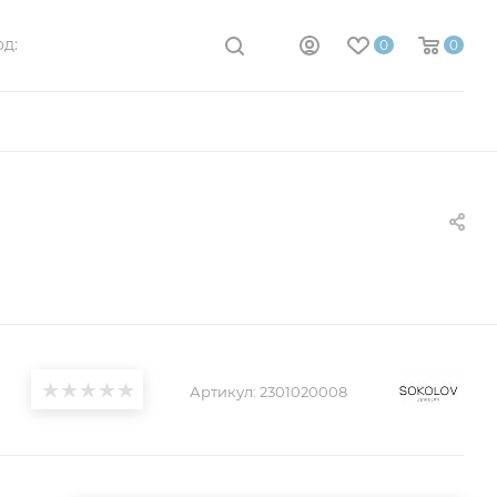
д:
0
0
Артикул:
2301020008