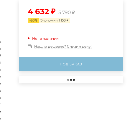
4 632
₽
5 790
₽
-
20
%
Экономия
1 158
₽
Нет в наличии
я
Нашли дешевле? Снизим цену!
т
5
ы
ПОД ЗАКАЗ
я
м
м
р
р
"
м
р