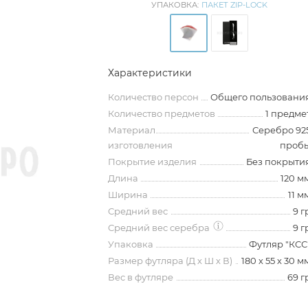
УПАКОВКА:
ПАКЕТ ZIP-LOCK
Характеристики
Количество персон
Общего пользовани
Количество предметов
1 предме
Материал
Серебро 92
изготовления
проб
Покрытие изделия
Без покрыти
Длина
120 м
Ширина
11 м
Средний вес
9 г
Средний вес серебра
9 г
Упаковка
Футляр "КСС
Размер футляра (Д х Ш х В)
180 х 55 х 30 м
Вес в футляре
69 г