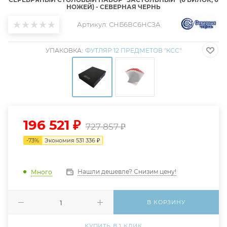
НОЖЕЙ) - СЕВЕРНАЯ ЧЕРНЬ
Артикул:
СНБ6ВС6НСЗА
УПАКОВКА:
ФУТЛЯР 12 ПРЕДМЕТОВ "КСС"
196 521
₽
727 857
₽
-
73
%
Экономия
531 336
₽
Нашли дешевле? Снизим цену!
Много
В КОРЗИНУ
КУПИТЬ В 1 КЛИК