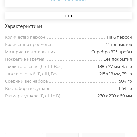
Характеристики
Количество персон
На 6 персон
Количество предметов
12 предметов
Материал изготовления
Серебро 925 пробы
Покрытие изделия
Без покрытия
-вилка столовая (Д х Ш, Вес)
188 х 27 мм, 45 гр
-нож столовый (Д х Ш, Вес)
215 х 19 мм, 39 гр
Средний вес набора
504 гр
Вес набора в футляре
1154 гр
Размер футляра (Д х Ш х В)
270 х 220 х 60 мм