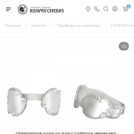
0
—
—
—
Главная
Каталог
Приборы из серебра
СЕРЕБРЯН
1/3
СЕРЕБРЯНОЕ КОЛЬЦО ДЛЯ САЛФЕТОК "ВЕНЕЦИЯ" -