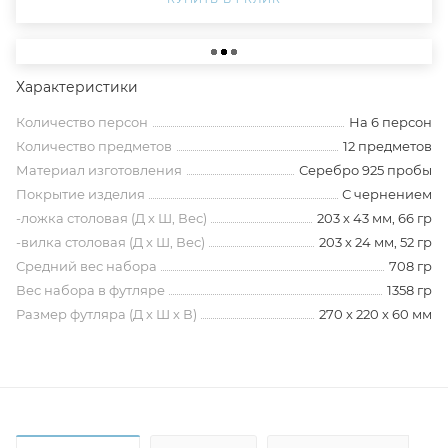
Характеристики
Количество персон
На 6 персон
Количество предметов
12 предметов
Материал изготовления
Серебро 925 пробы
Покрытие изделия
С чернением
-ложка столовая (Д х Ш, Вес)
203 х 43 мм, 66 гр
-вилка столовая (Д х Ш, Вес)
203 х 24 мм, 52 гр
Средний вес набора
708 гр
Вес набора в футляре
1358 гр
Размер футляра (Д х Ш х В)
270 х 220 х 60 мм