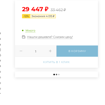
29 447
₽
33 462
₽
-
12
%
Экономия
4 015
₽
Много
я
Нашли дешевле? Снизим цену!
я
а
)
В КОРЗИНУ
5
ы
КУПИТЬ В 1 КЛИК
м
р
р
р
р
"