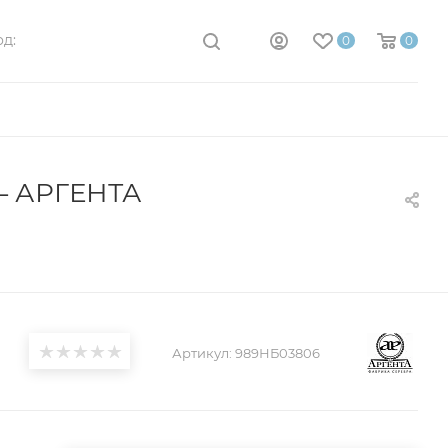
д:
0
0
– АРГЕНТА
Артикул:
989НБ03806