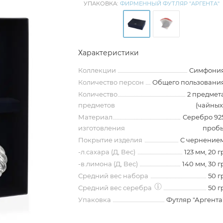
УПАКОВКА:
ФИРМЕННЫЙ ФУТЛЯР "АРГЕНТА"
Характеристики
Коллекции
Симфони
Количество персон
Общего пользовани
Количество
2 предмет
предметов
(чайных
Материал
Серебро 92
изготовления
проб
Покрытие изделия
С чернение
-л.сахара (Д, Вес)
123 мм, 20 г
-в.лимона (Д, Вес)
140 мм, 30 г
Средний вес набора
50 г
Средний вес серебра
50 г
Упаковка
Футляр "Аргента