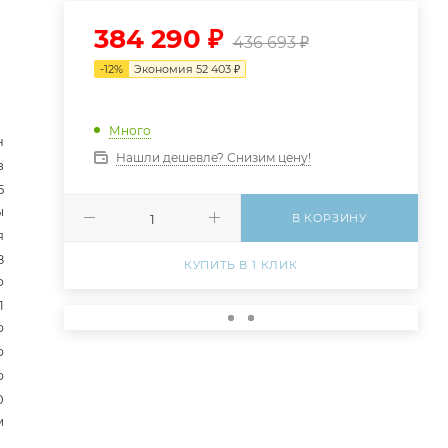
384 290
₽
436 693
₽
-
12
%
Экономия
52 403
₽
Много
н
Нашли дешевле? Снизим цену!
в
5
ы
В КОРЗИНУ
я
8
КУПИТЬ В 1 КЛИК
р
1
р
р
р
0
м