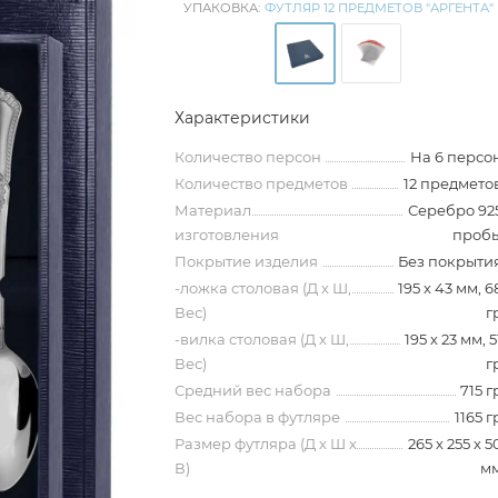
УПАКОВКА:
ФУТЛЯР 12 ПРЕДМЕТОВ "АРГЕНТА"
Характеристики
Количество персон
На 6 персо
Количество предметов
12 предмето
Материал
Серебро 92
изготовления
проб
Покрытие изделия
Без покрыти
-ложка столовая (Д х Ш,
195 х 43 мм, 6
Вес)
г
-вилка столовая (Д х Ш,
195 х 23 мм, 5
Вес)
г
Средний вес набора
715 г
Вес набора в футляре
1165 г
Размер футляра (Д х Ш х
265 х 255 х 5
В)
м