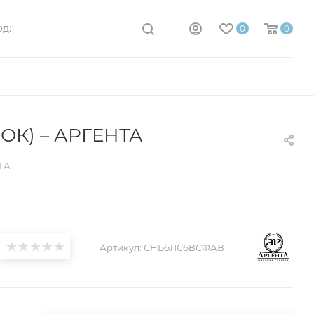
д:
0
0
ОК) – АРГЕНТА
ТА
Артикул:
СНБ6ЛС6ВСФАВ