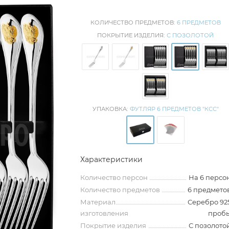
КОЛИЧЕСТВО ПРЕДМЕТОВ:
6 ПРЕДМЕТОВ
ПОКРЫТИЕ ИЗДЕЛИЯ:
С ПОЗОЛОТОЙ
УПАКОВКА:
ФУТЛЯР 6 ПРЕДМЕТОВ "КСС"
Характеристики
Количество персон
На 6 персо
Количество предметов
6 предмето
Материал
Серебро 92
изготовления
проб
Покрытие изделия
С позолото