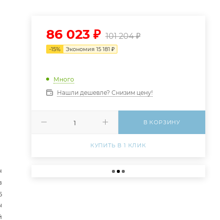
86 023
₽
101 204
₽
-
15
%
Экономия
15 181
₽
Много
Нашли дешевле? Снизим цену!
В КОРЗИНУ
КУПИТЬ В 1 КЛИК
н
в
5
ы
й