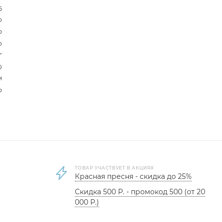
6
р
р
р
"
0
м
р
ТОВАР УЧАСТВУЕТ В АКЦИЯХ
Красная пресня - скидка до 25%
Скидка 500 Р. - промокод 500 (от 20
000 Р.)