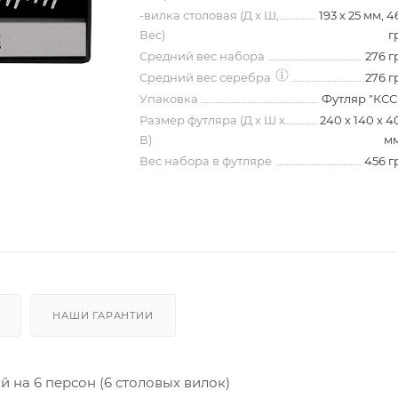
-вилка столовая (Д х Ш,
193 х 25 мм, 4
Вес)
г
Средний вес набора
276 г
Средний вес серебра
276 г
Упаковка
Футляр "КСС
Размер футляра (Д х Ш х
240 х 140 х 4
В)
м
Вес набора в футляре
456 г
НАШИ ГАРАНТИИ
 на 6 персон (6 столовых вилок)