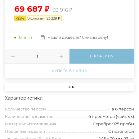
69 687
₽
92 916
₽
-
25
%
Экономия
23 229
₽
Нашли дешевле? Снизим цену!
Много
В КОРЗИНУ
КУПИТЬ В 1 КЛИК
Характеристики
Количество персон
На 6 персон
Количество предметов
6 предметов (чайных)
Материал изготовления
Серебро 925 пробы
Покрытие изделия
С позолотой
-ложка чайная (Д х Ш, Вес)
145 х 30 мм, 27 гр